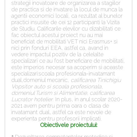
strategii inovatoare de organizarea a stagiilor
de practica si de invatare la locul de munca la
agentii economici locali, ca rezultat al bunelor
practici insusite de cei 12 participanti la Vizita
de Studiu. Calificarile elevilor cu dizabilitati ce
fac obiectul acestui proiect nu au mai
beneficiat de mobilitati VET nici Erasmus+ si
nici prin fonduri EEA, astfel ca, avand in
vedere impactul pozitiv de la celelalte
specializari ce au fost beneficiare de mobilitati,
este imperios necesar sa acoperim si aceaste
specializari:scoala profesionala-invatamant
dual,domeniul mecanic,
calificarea Tinichigiu
Vopsitor auto si scoala profesionala,
domeniul Turism si Alimentatie, calificarea
Lucrator hotelier
. In plus, in anul scolar 2020-
2021 avem pentru prima oara o clasa de
invatamant dual, astfel ca este nevoie de
experienta pentru profesorii implicati.
Obiectivele proiectului:
1
.Dezvoltarea competentelor metodice si