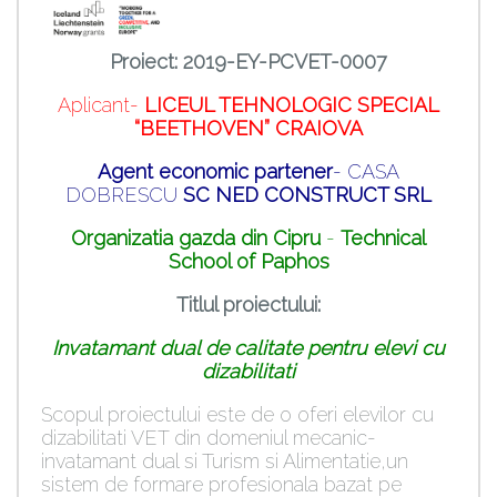
Proiect: 2019-EY-PCVET-0007
Aplicant-
LICEUL TEHNOLOGIC SPECIAL
“BEETHOVEN” CRAIOVA
Agent economic partener
- CASA
DOBRESCU
SC NED CONSTRUCT SRL
Organizatia gazda
din Cipru
-
Technical
School of Paphos
Titlul proiectului:
Invatamant dual de calitate pentru elevi cu
dizabilitati
Scopul proiectului este de o oferi elevilor cu
dizabilitati VET din domeniul mecanic-
invatamant dual si Turism si Alimentatie,un
sistem de formare profesionala bazat pe