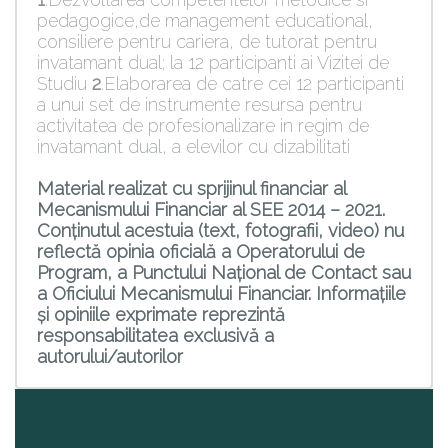
pedagogice,de management educational,
consiliere pentru cariera, de tutorat pentru
invatamant dual; la 12 participanti ai Vizitei de
Studiu
2
.Elaborarea de catre cei 12 participanti
a unui set de instrumente resursa pentru
activitatea de profesionalizare in regim de
invatamant dual, a elevilor cu dizabilitati
Material realizat cu sprijinul financiar al
Mecanismului Financiar al SEE 2014 – 2021.
Conținutul acestuia (text, fotografii, video) nu
reflectă opinia oficială a Operatorului de
Program, a Punctului Național de Contact sau
a Oficiului Mecanismului Financiar. Informațiile
și opiniile exprimate reprezintă
responsabilitatea exclusivă a
autorului/autorilor