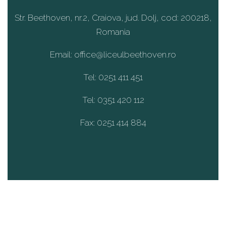
Str. Beethoven, nr.2, Craiova, jud. Dolj, cod: 200218,
Romania
Email: office@liceulbeethoven.ro
Tel: 0251 411 451
Tel: 0351 420 112
Fax: 0251 414 884