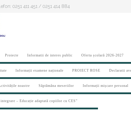
Telefon: 0251 411 451 / 0251 414 884
Proiecte
Informatii de interes public
Oferta școlară 2026-2027
itate
Informații examene naționale
PROIECT ROSE
Declaratii av
ctivitățile noastre
Săptămâna meseriilor
Informații mișcare personal
 integrare – Educație adaptată copiilor cu CES”