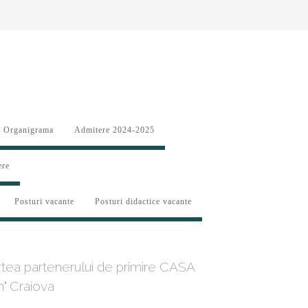
Organigrama
Admitere 2024-2025
ere
Posturi vacante
Posturi didactice vacante
partea partenerului de primire CASA
n" Craiova