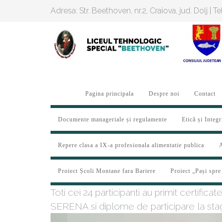
Adresa: Str. Beethoven, nr.2, Craiova, jud. Dolj | 
Pagina principala
Despre noi
Contact
Documente manageriale și regulamente
Etică și Integr
Repere clasa a IX-a profesionala alimentatie publica
A
Proiect Școli Montane fara Bariere
Proiect „Pași spre
Toti cei 24 participanti au primit certif
SERENA si diplome de participare la stag