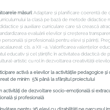
ătoarele măsuri:
Adaptare şi planificare coerentă de
curriculumului la clasă pe bază de metode didactice mode
didactice şi auxiliare curriculare care să crească atrac
ndardizarea evaluării elevilor şi creşterea transparen
personală şi profesională pentru elevi şi părinţi, Preg
alaureat: cls. a XII –a, Valorificarea valenţelor educ
tul educativ şi cel ştiinţific în activitatea didactică de
ral-artistic cu rol în dezvoltarea creativităţii elevilor
ipare activă a elevilor la activitățile pedagogice și d
eat de minim 5% până la sfârșitul proiectului
 activități de dezvoltare socio-emoțională si extracu
onală și profesională
nvățare pentru 36 elevi cu dizabilități pe parcursul i