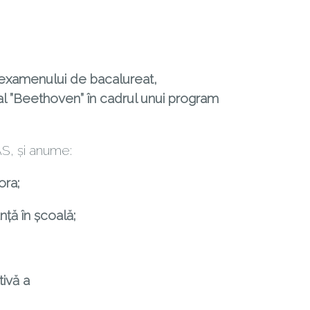
i examenului de bacalureat,
cial ”Beethoven” în cadrul unui program
S, și anume:
ora;
ţă în şcoală;
ivă a