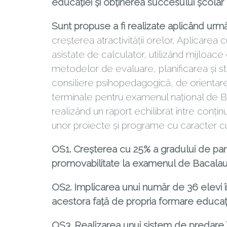
educaţiei şi obţinerea succesului şcolar
Sunt propuse a fi realizate aplicând urm
creşterea atractivităţii orelor, Aplicarea 
asistate de calculator, utilizând mijloace 
metodelor de evaluare, planificarea şi sta
consiliere psihopedagogică, de orientare 
terminale pentru examenul naţional de Bac
realizând un raport echilibrat între conţinu
unor proiecte şi programe cu caracter cultu
OS1. Creșterea cu 25% a gradului de partic
promovabilitate la examenul de Bacalaur
OS2. Implicarea unui număr de 36 elevi în
acestora față de propria formare educați
OS3. Realizarea unui sistem de predare î