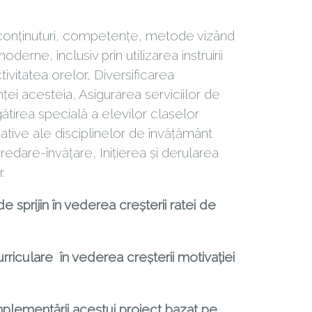
 conţinuturi, competenţe, metode vizând
rne, inclusiv prin utilizarea instruirii
tivitatea orelor, Diversificarea
ţei acesteia, Asigurarea serviciilor de
ătirea specială a elevilor claselor
ative ale disciplinelor de învăţământ
 predare-învăţare, Iniţierea şi derularea
.
e sprijin în vederea creșterii ratei de
rriculare în vederea creșterii motivației
mplementării acestui proiect bazat pe