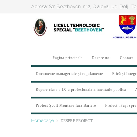
Adresa: Str. Beethoven, nr.2, Craiova, jud. Dolj | 
Pagina principala
Despre noi
Contact
Documente manageriale și regulamente
Etică și Integr
Repere clasa a IX-a profesionala alimentatie publica
A
Proiect Școli Montane fara Bariere
Proiect „Pași spre
Homepage
>
DESPRE PROIECT