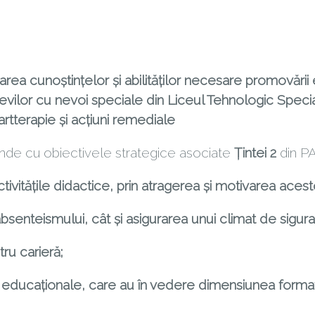
rea cunoștințelor și abilităților necesare promovări
e elevilor cu nevoi speciale din Liceul Tehnologic Spe
artterapie și acțiuni remediale
unde cu obiectivele strategice asociate
Țintei 2
din PA
activităţile didactice, prin atragerea şi motivarea acest
senteismului, cât şi asigurarea unui climat de siguran
tru carieră;
 educaţionale, care au în vedere dimensiunea format