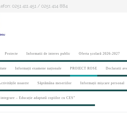
Telefon: 0251 411 451 / 0251 414 884
Proiecte
Informatii de interes public
Oferta școlară 2026-2027
itate
Informații examene naționale
PROIECT ROSE
Declaratii av
ctivitățile noastre
Săptămâna meseriilor
Informații mișcare personal
 integrare – Educație adaptată copiilor cu CES”